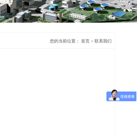
您的当前位置：
首页
>
联系我们