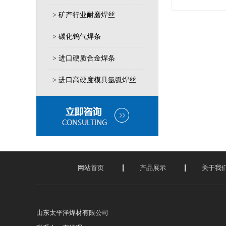
> 矿产行业耐磨焊丝
> 碳化钨气焊条
> 进口硬质合金焊条
> 进口高硬度模具氩弧焊丝
网站首页
产品展示
关于我
山东太平洋焊材有限公司