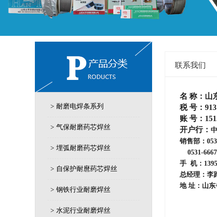
联系我们
名
称：
山
> 耐磨电焊条系列
税
号：
91
账
号：
151
> 气保耐磨药芯焊丝
开户行：
销售部：
053
> 埋弧耐磨药芯焊丝
0531-666
手
机：
139
> 自保护耐麿药芯焊丝
总经理：李
地
址：
山东
> 钢铁行业耐磨焊丝
> 水泥行业耐磨焊丝