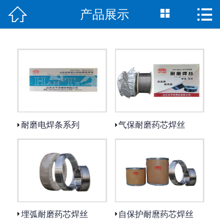



产品展示
网站首页
产品展示
关于我们
新闻资讯
堆焊修复
耐磨电焊条系列
气保耐磨药芯焊丝
荣誉资质
业绩展示
厂区展示
联系我们
埋弧耐磨药芯焊丝
自保护耐麿药芯焊丝