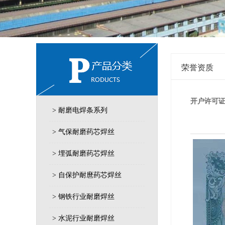
荣誉资质
开户许可
> 耐磨电焊条系列
> 气保耐磨药芯焊丝
> 埋弧耐磨药芯焊丝
> 自保护耐麿药芯焊丝
> 钢铁行业耐磨焊丝
> 水泥行业耐磨焊丝